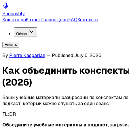
Podcastify
Как это работает
Голоса
Цены
FAQ
Контакты
Обзор
Начать
By
Pierre Kasparian
—
Published
July 6, 2026
Как объединить конспекты
(2026)
Ваши учебные материалы разбросаны по конспектам лек
подкаст, который можно слушать за один сеанс.
TL;DR
Объедините учебные материалы в подкаст
, загруз