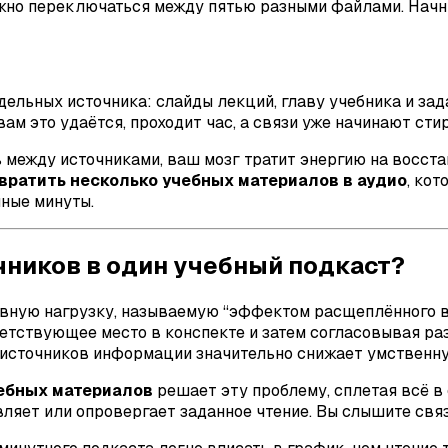
ужно переключаться между пятью разными файлами. Начн
ельных источника: слайды лекций, главу учебника и зад
 вам это удаётся, проходит час, а связи уже начинают сти
между источниками, ваш мозг тратит энергию на восстан
вратить несколько учебных материалов в аудио
, ко
ные минуты.
чников в один учебный подкаст?
ивную нагрузку, называемую “эффектом расщеплённого 
ветствующее место в конспекте и затем согласовывая ра
 источников информации значительно снижает умственну
чебных материалов
решает эту проблему, сплетая всё в 
ляет или опровергает заданное чтение. Вы слышите связи