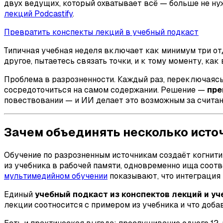
двух ведущих, который охватывает всё — больше не н
лекций Podcastify
.
Превратить конспекты лекций в учебный подкаст
Типичная учебная неделя включает как минимум три отд
другое, пытаетесь связать точки, и к тому моменту, как
Проблема в разрозненности. Каждый раз, переключаясь 
сосредоточиться на самом содержании. Решение —
пре
повествовании — и ИИ делает это возможным за считан
Зачем объединять несколько исто
Обучение по разрозненным источникам создаёт когнит
из учебника в рабочей памяти, одновременно ища соот
мультимедийном обучении
показывают, что интеграция
Единый
учебный подкаст из конспектов лекций и у
лекции соотносится с примером из учебника и что добав