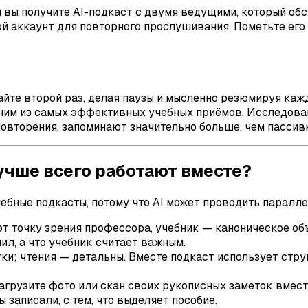
 вы получите AI-подкаст с двумя ведущими, который об
ой аккаунт для повторного прослушивания. Пометьте его
айте второй раз, делая паузы и мысленно резюмируя ка
ним из самых эффективных учебных приёмов. Исследова
овторения, запоминают значительно больше, чем пассив
учше всего работают вместе?
бные подкасты, потому что AI может проводить паралле
т точку зрения профессора, учебник — каноническое об
ил, а что учебник считает важным.
ки; чтения — детальны. Вместе подкаст использует струк
агрузите фото или скан своих рукописных заметок вмест
ы записали, с тем, что выделяет пособие.