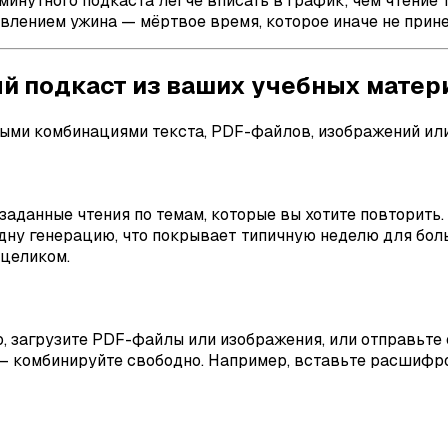
минутного подкаста легче вписать в график, чем чтение 
овлением ужина — мёртвое время, которое иначе не прине
й подкаст из ваших учебных матер
быми комбинациями текста, PDF-файлов, изображений ил
заданные чтения по темам, которые вы хотите повторить.
одну генерацию, что покрывает типичную неделю для бо
 целиком.
ю, загрузите PDF-файлы или изображения, или отправьте
 — комбинируйте свободно. Например, вставьте расшифр