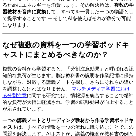
るためにエネルギーを消費します。その解決策は、
複数の学
習教材を音声に変換
して、すべてを一貫した一つの物語とし
て提示することです — そしてAIを使えばそれが数分で可能
になります。
なぜ複数の資料を一つの学習ポッドキ
ャストにまとめるべきなのか？
複数の資料から学習すると、「分割注意効果」と呼ばれる認
知的な負荷が生じます。脳は教科書の説明を作業記憶に保持
しながら、対応する講義ノートを探し、さらにそれらの違い
を調整しなければなりません。
マルチメディア学習におけ
る分割注意
に関する研究では、情報源を統合することで精神
的な負荷が大幅に軽減され、学習の転移効果が向上すること
が示されています。
一つの
講義ノートとリーディング教材から作る学習ポッドキ
ャスト
は、すべての情報を一つの流れに織り込むことでこの
問題を解決します。AIホストが、講義の概念が教科書の例と