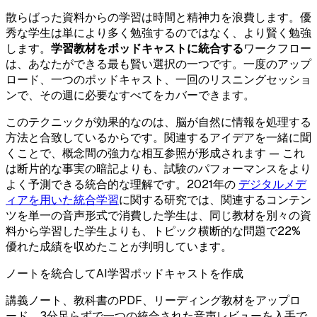
散らばった資料からの学習は時間と精神力を浪費します。優
秀な学生は単により多く勉強するのではなく、より賢く勉強
します。
学習教材をポッドキャストに統合する
ワークフロー
は、あなたができる最も賢い選択の一つです。一度のアップ
ロード、一つのポッドキャスト、一回のリスニングセッショ
ンで、その週に必要なすべてをカバーできます。
このテクニックが効果的なのは、脳が自然に情報を処理する
方法と合致しているからです。関連するアイデアを一緒に聞
くことで、概念間の強力な相互参照が形成されます — これ
は断片的な事実の暗記よりも、試験のパフォーマンスをより
よく予測できる統合的な理解です。2021年の
デジタルメデ
ィアを用いた統合学習
に関する研究では、関連するコンテン
ツを単一の音声形式で消費した学生は、同じ教材を別々の資
料から学習した学生よりも、トピック横断的な問題で22%
優れた成績を収めたことが判明しています。
ノートを統合してAI学習ポッドキャストを作成
講義ノート、教科書のPDF、リーディング教材をアップロ
ード。3分足らずで一つの統合された音声レビューを入手で