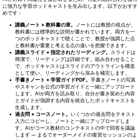
に強力な学習ポッドキャストを生み出します。以下がおすす
めです：
講義ノート + 教科書の章。
ノートには教授の視点が、
教科書には標準的な説明が書かれています。両方を一
つのポッドキャストで聴くことで、教授が強調した点
と教科書が重要と考える点の違いを把握できます。
講義スライド + 指定されたリーディング。
スライドは
簡潔で、リーディングは詳細です。組み合わせること
で、ポッドキャストはスライドのアウトラインを構造
として使い、リーディングから深みを補完します。
手書きノート + 学習ガイドPDF。
手書きノートの写真
やスキャンを公式の学習ガイドと一緒にアップロード
します。AIが両方を読み取り、自分が書き留めた内容
とガイドが強調する内容を統合したポッドキャストを
生成します。
過去問 + コースノート。
いくつかの過去問をテキスト
入力にコピーし、ノートと一緒にアップロードしま
す。AIがコース教材のコンテキストの中で回答を議論
します — まるでオーダーメイドの復習セッションのよ