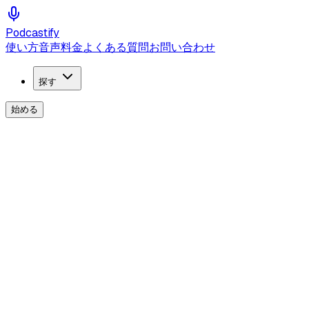
Podcastify
使い方
音声
料金
よくある質問
お問い合わせ
探す
始める
ガイド
AI Podcasts for STEM Students: Stud
Turn STEM lecture notes, textbooks, and PDFs into AI study