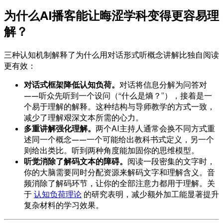
为什么AI播客能让晦涩学科变得更容易理
解？
三种认知机制解释了为什么用对话形式听概念讲解比独自阅读
更有效：
对话式框架降低认知负荷。
对话将信息分解为问答对
——听众先听到一个设问（“什么是熵？”），接着是一
个易于理解的解释。这种结构与导师教学的方式一致，
减少了理解艰深文本所需的心力。
多重讲解强化理解。
两个AI主持人通常会换不同方式重
述同一个概念——一个可能给出教科书式定义，另一个
则给出类比。听到两种角度能加固你的思维模型。
听觉消除了解码文本的障碍。
阅读一段密集的文字时，
你的大脑需要同时分配资源来解码文字和理解含义。音
频消除了解码环节，让你的全部注意力都用于理解。关
于
认知负荷理论
的研究表明，减少额外加工能显著提升
复杂材料的学习效果。