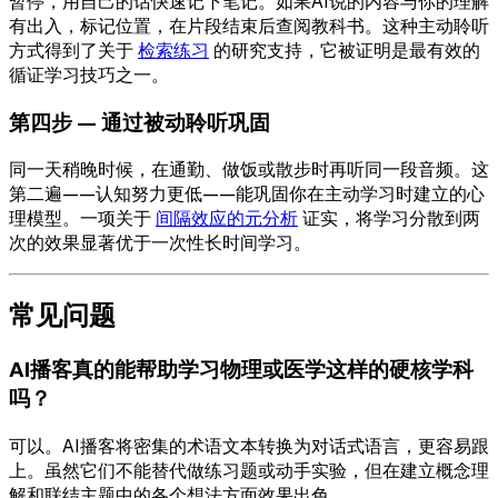
暂停，用自己的话快速记下笔记。如果AI说的内容与你的理解
有出入，标记位置，在片段结束后查阅教科书。这种主动聆听
方式得到了关于
检索练习
的研究支持，它被证明是最有效的
循证学习技巧之一。
第四步 — 通过被动聆听巩固
同一天稍晚时候，在通勤、做饭或散步时再听同一段音频。这
第二遍——认知努力更低——能巩固你在主动学习时建立的心
理模型。一项关于
间隔效应的元分析
证实，将学习分散到两
次的效果显著优于一次性长时间学习。
常见问题
AI播客真的能帮助学习物理或医学这样的硬核学科
吗？
可以。AI播客将密集的术语文本转换为对话式语言，更容易跟
上。虽然它们不能替代做练习题或动手实验，但在建立概念理
解和联结主题中的各个想法方面效果出色。