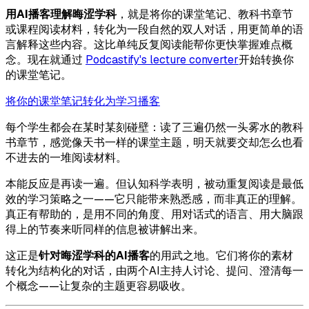
用AI播客理解晦涩学科
，就是将你的课堂笔记、教科书章节
或课程阅读材料，转化为一段自然的双人对话，用更简单的语
言解释这些内容。这比单纯反复阅读能帮你更快掌握难点概
念。现在就通过
Podcastify's lecture converter
开始转换你
的课堂笔记。
将你的课堂笔记转化为学习播客
每个学生都会在某时某刻碰壁：读了三遍仍然一头雾水的教科
书章节，感觉像天书一样的课堂主题，明天就要交却怎么也看
不进去的一堆阅读材料。
本能反应是再读一遍。但认知科学表明，被动重复阅读是最低
效的学习策略之一——它只能带来熟悉感，而非真正的理解。
真正有帮助的，是用不同的角度、用对话式的语言、用大脑跟
得上的节奏来听同样的信息被讲解出来。
这正是
针对晦涩学科的AI播客
的用武之地。它们将你的素材
转化为结构化的对话，由两个AI主持人讨论、提问、澄清每一
个概念——让复杂的主题更容易吸收。