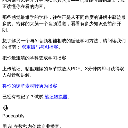
的对话可以在几分钟内揭示其含义——然后你再回到原文，真
正读懂你在看的内容。
那些感觉最难学的学科，往往正是从不同角度的讲解中获益最
多的。给你的大脑一个音频通道，看看有多少知识会豁然开
朗。
想了解另一个与AI音频相辅相成的循证学习方法，请阅读我们
的指南：
双重编码与AI播客
。
把你最难啃的学科变成学习播客
上传笔记、粘贴难懂的章节或放入PDF。3分钟内即可获得双
人AI音频讲解。
将你的课堂素材转换为播客
已经有笔记了？试试
笔记转换器
。
Podcastify
用 AI 在数秒内创建专业播客。