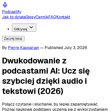
Podcastify
Jak to działa
Głosy
Cennik
FAQ
Kontakt
Odkrywaj
Zacznij teraz
By
Pierre Kasparian
—
Published
July 3, 2026
Dwukodowanie z
podcastami AI: Ucz się
szybciej dzięki audio i
tekstowi (2026)
Połącz czytanie i słuchanie, by lepiej zapamiętywać.
Poznaj naukowe podstawy uczenia się z wykorzystaniem