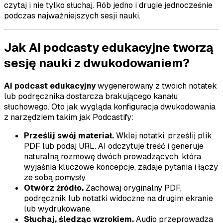
czytaj i nie tylko słuchaj. Rób jedno i drugie jednocześnie
podczas najważniejszych sesji nauki.
Jak AI podcasty edukacyjne tworzą
sesję nauki z dwukodowaniem?
AI podcast edukacyjny
wygenerowany z twoich notatek
lub podręcznika dostarcza brakującego kanału
słuchowego. Oto jak wygląda konfiguracja dwukodowania
z narzędziem takim jak Podcastify:
Prześlij swój materiał.
Wklej notatki, prześlij plik
PDF lub podaj URL. AI odczytuje treść i generuje
naturalną rozmowę dwóch prowadzących, która
wyjaśnia kluczowe koncepcje, zadaje pytania i łączy
ze sobą pomysły.
Otwórz źródło.
Zachowaj oryginalny PDF,
podręcznik lub notatki widoczne na drugim ekranie
lub wydrukowane.
Słuchaj, śledząc wzrokiem.
Audio przeprowadza