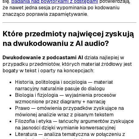
się.
Badania nad powtórkami z odstępami
potwierdzają,
że nawet jedna sesja przypominania po kodowaniu
znacząco poprawia zapamiętywanie.
Które przedmioty najwięcej zyskują
na dwukodowaniu z AI audio?
Dwukodowanie z podcastami AI
działa najlepiej w
przypadku przedmiotów, których materiał źródłowy jest
bogaty w tekst i oparty na koncepcjach:
Historia, politologia i socjologia — materiał
narracyjny naturalnie pasuje do dialogu
Biologia i fizjologia — wyjaśnienia procesów
wzmocnione przez diagramy + narrację
Prawo — omówienia przypadków zyskujące na
mówionej analizie wraz z pisanym tekstem
Filozofia i etyka — łańcuchy argumentów zyskujące
na jasności dzięki wymianie konwersacyjnej
Literatura — analiza tematyczna w połączeniu z