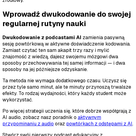
źródłowy.
Wprowadź dwukodowanie do swojej
regularnej rutyny nauki
Dwukodowanie z podcastami AI
zamienia pasywną
sesję powtórkową w aktywne doświadczenie kodowania.
Zamiast czytać ten sam akapit trzy razy i mylić
znajomość z wiedzą, dajesz swojemu mózgowi dwa
sposoby przechowywania tej samej informacji — i dwa
sposoby na jej późniejsze odzyskanie.
Ta metoda nie wymaga dodatkowego czasu. Uczysz się
przez tyle samo minut, ale te minuty przynoszą trwalsze
efekty. To rodzaj wydajności, który każdy student może
wykorzystać.
Po więcej strategii uczenia się, które dobrze współgrają z
AI audio, zobacz nasz poradnik o
aktywnym
przypominaniu z audio
oraz
powtórkach z odstępami z AI
.
Stwórz swój pierwszy podcast edukacyjny z