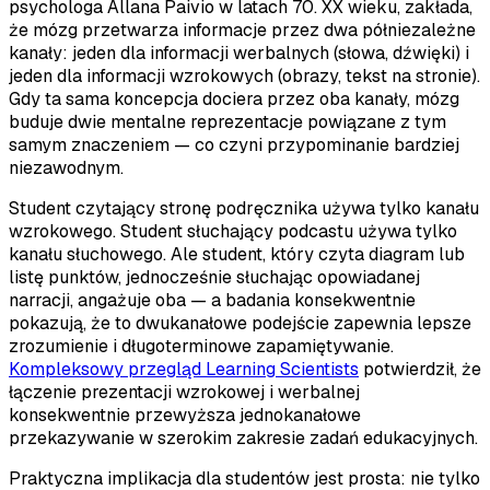
psychologa Allana Paivio w latach 70. XX wieku, zakłada,
że mózg przetwarza informacje przez dwa półniezależne
kanały: jeden dla informacji werbalnych (słowa, dźwięki) i
jeden dla informacji wzrokowych (obrazy, tekst na stronie).
Gdy ta sama koncepcja dociera przez oba kanały, mózg
buduje dwie mentalne reprezentacje powiązane z tym
samym znaczeniem — co czyni przypominanie bardziej
niezawodnym.
Student czytający stronę podręcznika używa tylko kanału
wzrokowego. Student słuchający podcastu używa tylko
kanału słuchowego. Ale student, który czyta diagram lub
listę punktów, jednocześnie słuchając opowiadanej
narracji, angażuje oba — a badania konsekwentnie
pokazują, że to dwukanałowe podejście zapewnia lepsze
zrozumienie i długoterminowe zapamiętywanie.
Kompleksowy przegląd Learning Scientists
potwierdził, że
łączenie prezentacji wzrokowej i werbalnej
konsekwentnie przewyższa jednokanałowe
przekazywanie w szerokim zakresie zadań edukacyjnych.
Praktyczna implikacja dla studentów jest prosta: nie tylko